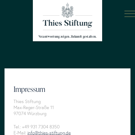
Verantwortung zeigen. Zukunft gestalten.
Impressum
Thies Stiftung
Max-Reger-Straße 11
97074 Würzburg
Tel.: +49 931 7304 8350
E-Mail:
info@thies-stiftung.de